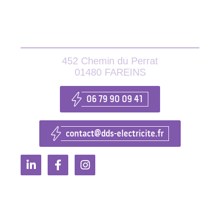
DE SOUSA ÉLECTRICITÉ
452 Chemin du Perrat
01480 FAREINS
06 79 90 09 41
contact@dds-electricite.fr
Nous contacter
Merci de bien vouloir remplir ce formulaire