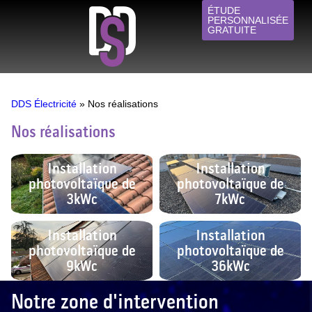
ÉTUDE
PERSONNALISÉE
GRATUITE
Valorisation de surp
Borne de recharge
Électricité générale
Qui sommes-nous ?
DDS Électricité
»
Nos réalisations
Nos réalisations
Installation
Installation
photovoltaïque de
photovoltaïque de
3kWc
7kWc
Installation
Installation
photovoltaïque de
photovoltaïque de
9kWc
36kWc
Notre zone d'intervention