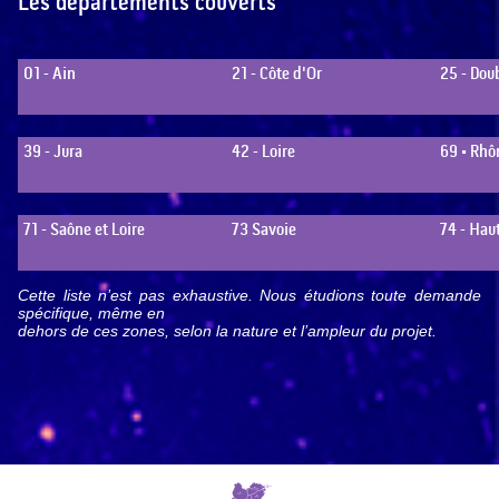
Les départements couverts
01 - Ain
21 - Côte d'Or
25 - Dou
39 - Jura
42 - Loire
69 • Rhô
71 - Saône et Loire
73 Savoie
74 - Hau
Cette liste n’est pas exhaustive. Nous étudions toute demande
spécifique, même en
dehors de ces zones, selon la nature et l’ampleur du projet.