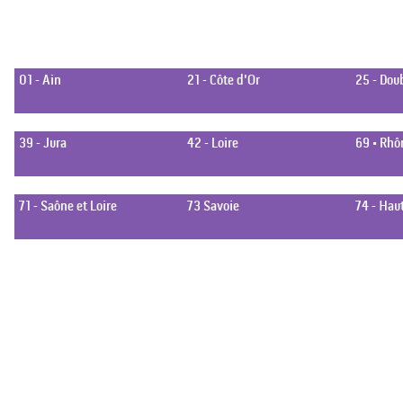
Les départements couverts
01 - Ain
21 - Côte d'Or
25 - Dou
39 - Jura
42 - Loire
69 • Rhô
71 - Saône et Loire
73 Savoie
74 - Hau
Cette liste n’est pas exhaustive. Nous étudions toute demande
spécifique, même en
dehors de ces zones, selon la nature et l’ampleur du projet.