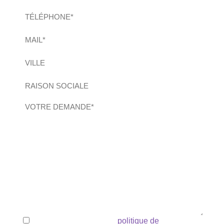
Téléphone
(Nécessaire)
E-
mail
(Nécessaire)
Ville
Raison
sociale
Demande
(Nécessaire)
RGPD
Vous devez accepter la
politique de