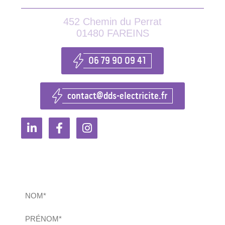
452 Chemin du Perrat
01480 FAREINS
06 79 90 09 41
contact@dds-electricite.fr
Nous contacter
Merci de bien vouloir remplir ce formulaire
Nom
(Nécessaire)
Prénom
(Nécessaire)